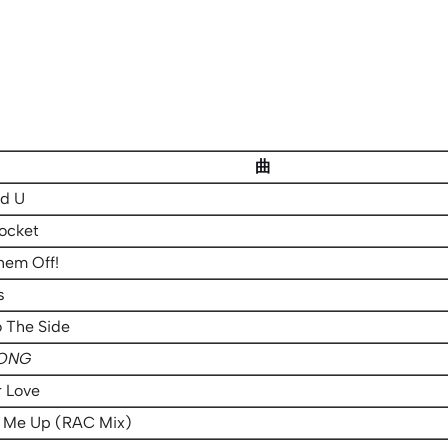
曲
ed U
ocket
hem Off!
s
o The Side
ONG
r Love
g Me Up (RAC Mix)