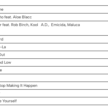
ne
o feat. Aloe Blacc
r feat. Rob Birch, Kool A.D., Emicida, Maluca
rd
i-La
 Out
nd Low
re
top Making It Happen
y
e Yourself