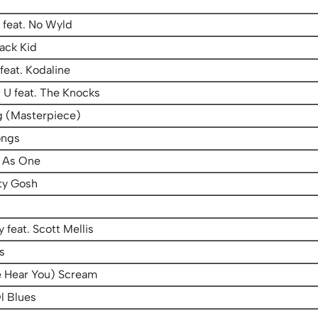
 feat. No Wyld
ck Kid
feat. Kodaline
U feat. The Knocks
g (Masterpiece)
ongs
 As One
ty Gosh
y feat. Scott Mellis
s
e Hear You) Scream
l Blues