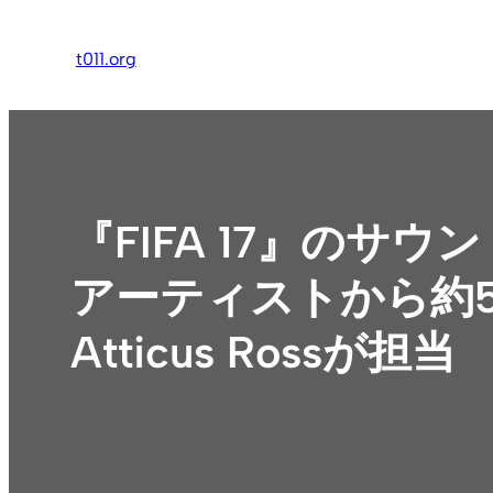
内
容
t011.org
を
ス
キ
ッ
プ
『FIFA 17』のサウ
アーティストから約50
Atticus Rossが担当