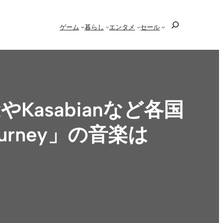
検
ゲーム
暮らし
エンタメ
セール
索
Kasabianなど各国
rney」の音楽は