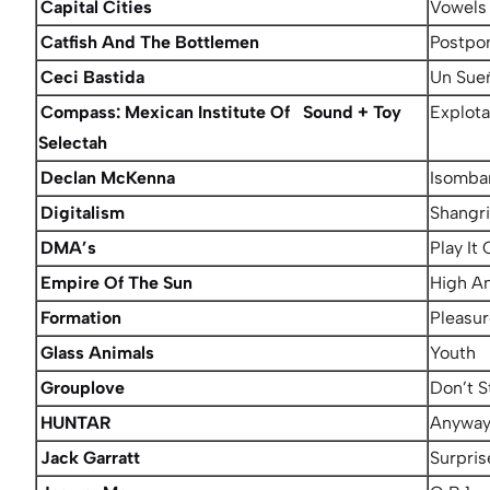
Capital Cities
Vowels
Catfish And The Bottlemen
Postpo
Ceci Bastida
Un Sueñ
Compass: Mexican Institute Of Sound + Toy
Explota
Selectah
Declan McKenna
Isomba
Digitalism
Shangr
DMA’s
Play It
Empire Of The Sun
High A
Formation
Pleasu
Glass Animals
Youth
Grouplove
Don’t S
HUNTAR
Anywa
Jack Garratt
Surpris