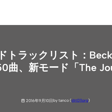
ンドトラックリスト：Beckや
曲、新モード「The Jou
by tanco (
@t011org
)
2016年9月10日