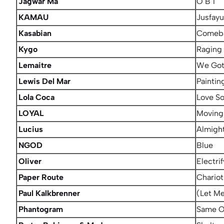
Jagwar Ma
O B 1
KAMAU
Jusfayu
Kasabian
Comeba
Kygo
Raging 
Lemaitre
We Got 
Lewis Del Mar
Paintin
Lola Coca
Love S
LOYAL
Moving
Lucius
Almigh
NGOD
Blue
Oliver
Electrif
Paper Route
Chariot
Paul Kalkbrenner
(Let M
Phantogram
Same O