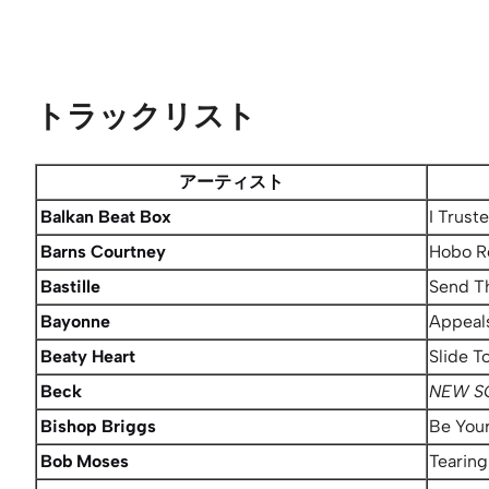
トラックリスト
アーティスト
Balkan Beat Box
I Trust
Barns Courtney
Hobo R
Bastille
Send T
Bayonne
Appeal
Beaty Heart
Slide T
Beck
NEW S
Bishop Briggs
Be You
Bob Moses
Tearin