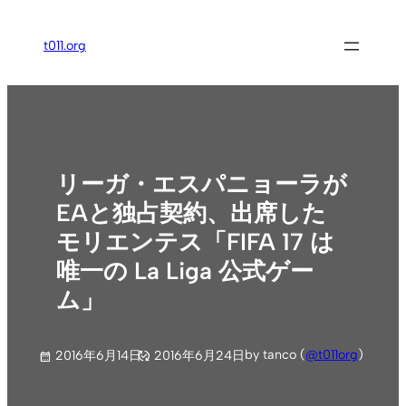
内
容
t011.org
を
ス
キ
ッ
プ
リーガ・エスパニョーラが
EAと独占契約、出席した
モリエンテス「FIFA 17 は
唯一の La Liga 公式ゲー
ム」
by tanco (
@t011org
)
2016年6月14日
2016年6月24日