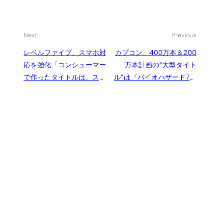
Next
Previous
レベルファイブ、スマホ対
カプコン、400万本＆200
応を強化「コンシューマー
万本計画の“大型タイト
で作ったタイトルは、スマ
ル”は『バイオハザード7』
ホでも遊べるように」
と『デッドライジング4』