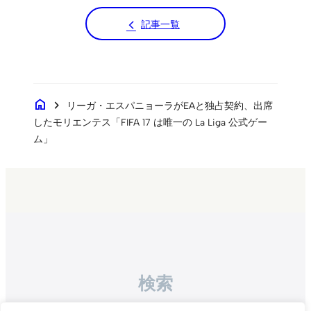
記事一覧
home
chevron_right
リーガ・エスパニョーラがEAと独占契約、出席
したモリエンテス「FIFA 17 は唯一の La Liga 公式ゲー
ム」
検索