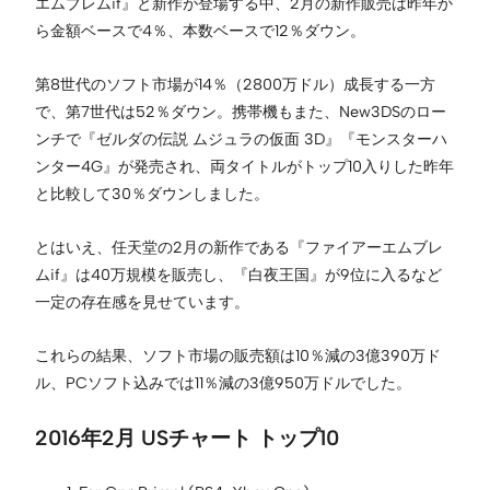
エムブレムif』と新作が登場する中、2月の新作販売は昨年か
ら金額ベースで4％、本数ベースで12％ダウン。
第8世代のソフト市場が14％（2800万ドル）成長する一方
で、第7世代は52％ダウン。携帯機もまた、New3DSのロー
ンチで『ゼルダの伝説 ムジュラの仮面 3D』『モンスターハ
ンター4G』が発売され、両タイトルがトップ10入りした昨年
と比較して30％ダウンしました。
とはいえ、任天堂の2月の新作である『ファイアーエムブレ
ムif』は40万規模を販売し、『白夜王国』が9位に入るなど
一定の存在感を見せています。
これらの結果、ソフト市場の販売額は10％減の3億390万ド
ル、PCソフト込みでは11％減の3億950万ドルでした。
2016年2月 USチャート トップ10