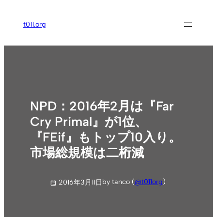
内
容
t011.org
を
ス
キ
ッ
プ
NPD：2016年2月は『Far
Cry Primal』が1位、
『FEif』もトップ10入り。
市場総規模は二桁減
by tanco (
@t011org
)
2016年3月11日