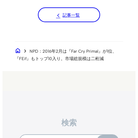
記事一覧
home
chevron_right
NPD：2016年2月は『Far Cry Primal』が1位、
『FEif』もトップ10入り。市場総規模は二桁減
検索
Search