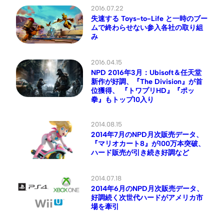
2016.07.22
失速する Toys-to-Life と一時のブー
ムで終わらせない参入各社の取り組
み
2016.04.15
NPD 2016年3月：Ubisoft＆任天堂
新作が好調、『The Division』が首
位獲得、 『トワプリHD』『ポッ
拳』もトップ10入り
2014.08.15
2014年7月のNPD月次販売データ、
『マリオカート8』が100万本突破、
ハード販売が引き続き好調など
2014.07.18
2014年6月のNPD月次販売データ、
好調続く次世代ハードがアメリカ市
場を牽引