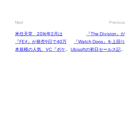
Next
Previous
米任天堂、2016年2月は
『The Division』が
『FEif』が発売9日で40万
『Watch Dogs』を上回り
本規模の人気、VC『ポケモ
Ubisoftの初日セールス記録
ン』は3DS eショップ記録
を更新、本編のデジタル販
を更新
売も過去最高