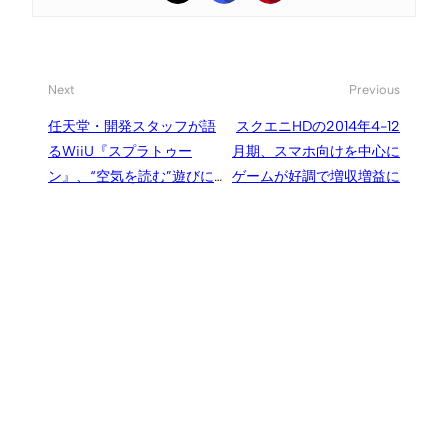
Next
Previous
任天堂・開発スタッフが語
スクエニHDの2014年4-12
るWiiU『スプラトゥー
月期、スマホ向けを中心に
ン』、“空気を読む”遊びに
ゲームが好調で増収増益に
こだわったオンラインの仕
様などが新たに判明