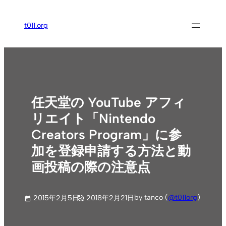
内
容
t011.org
を
ス
キ
ッ
プ
任天堂の YouTube アフィ
リエイト「Nintendo
Creators Program」に参
加を登録申請する方法と動
画投稿の際の注意点
by tanco (
@t011org
)
2015年2月5日
2018年2月21日