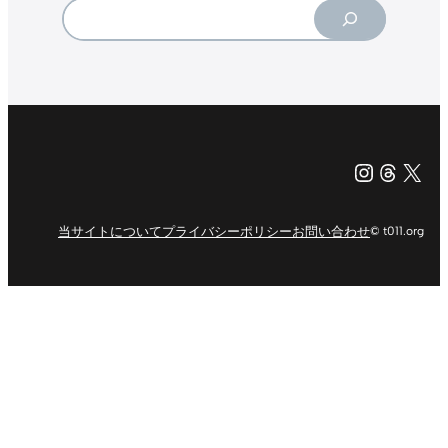
Search
Instagr
Threa
X（旧Tw
当サイトについて
プライバシーポリシー
お問い合わせ
© t011.org