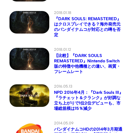
2018.01.18
『DARK SOULS: REMASTERED』
はクロスプレイできる？海外発売元
のバンダイナムコが対応との噂を否
定
2018.01.12
【比較】『DARK SOULS
REMASTERED』Nintendo Switch
版の特徴や他機種との違い、画質・
フレームレート
2016.05.13
NPD 2016年4月：『Dark Souls III』
『ラチェット＆クランク』が好調な
立ち上がりで1位2位デビューも、市
場総規模は15％減少
2014.05.09
バンダイナムコHDの2014年3月期通