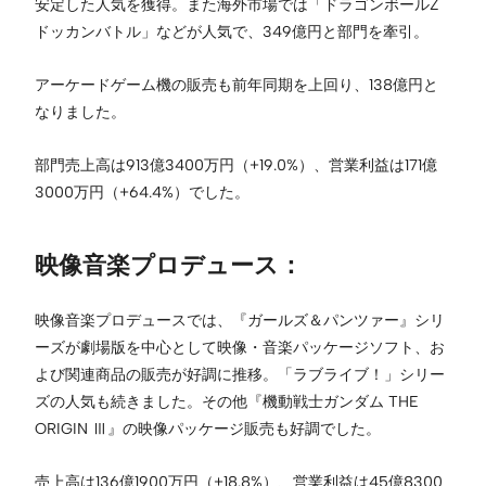
安定した人気を獲得。また海外市場では「ドラゴンボールZ
ドッカンバトル」などが人気で、349億円と部門を牽引。
アーケードゲーム機の販売も前年同期を上回り、138億円と
なりました。
部門売上高は913億3400万円（+19.0%）、営業利益は171億
3000万円（+64.4%）でした。
映像音楽プロデュース：
映像音楽プロデュースでは、『ガールズ＆パンツァー』シリ
ーズが劇場版を中心として映像・音楽パッケージソフト、お
よび関連商品の販売が好調に推移。「ラブライブ！」シリー
ズの人気も続きました。その他『機動戦士ガンダム THE
ORIGIN Ⅲ』の映像パッケージ販売も好調でした。
売上高は136億1900万円（+18.8%）、営業利益は45億8300