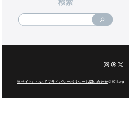
検索
Search
Instagr
Threa
X（旧Tw
当サイトについて
プライバシーポリシー
お問い合わせ
© t011.org