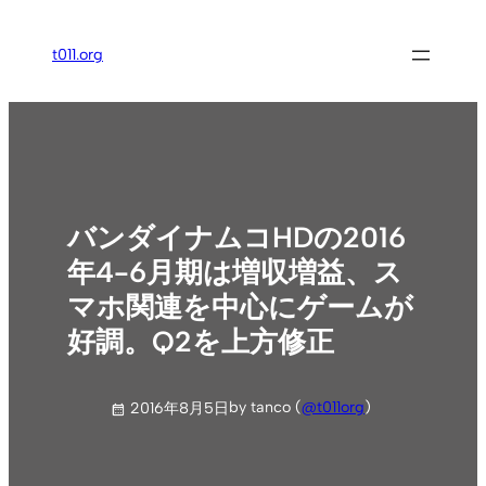
内
容
t011.org
を
ス
キ
ッ
プ
バンダイナムコHDの2016
年4-6月期は増収増益、ス
マホ関連を中心にゲームが
好調。Q2を上方修正
by tanco (
@t011org
)
2016年8月5日