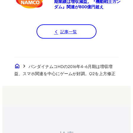
期業績は増収減益。『機動戦士ガン
ダム』関連が800億円超え
記事一覧
home
chevron_right
バンダイナムコHDの2016年4-6月期は増収増
益、スマホ関連を中心にゲームが好調。Q2を上方修正