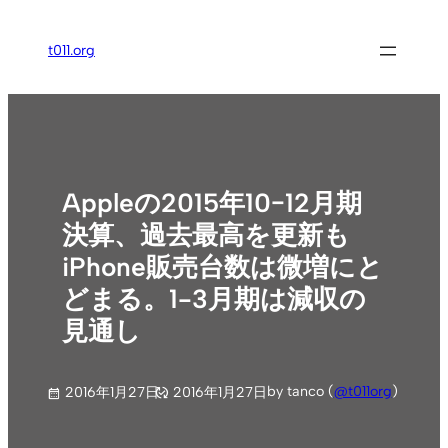
内
容
t011.org
を
ス
キ
ッ
プ
Appleの2015年10−12月期
決算、過去最高を更新も
iPhone販売台数は微増にと
どまる。1-3月期は減収の
見通し
by tanco (
@t011org
)
2016年1月27日
2016年1月27日