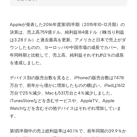
Appleが発表した2016年度第1四半期（2015年10-12月期）の
決算は、売上高759億ドル、純利益184億ドル（1株当り利益
は3.28ドル）と過去最高を更新。アメリカと日本で売上がダ
ウンしたものの、ヨーロッパや中国市場の成長でカバー。前
年同時期と比較して、売上高、純利益それぞれ約2％の成長
を達成しました。
デバイス別の販売台数を見ると、iPhoneの販売台数は7478
万台で、前年から僅かに増加したものの横ばい。iPadは1612
万台で25％減少、Macも531万台と4％減少しました。
iTunesStoreなどを含むサービスや、AppleTV、Apple
Watchなどを含むその他デバイスはそれぞれ増加していま
す。
第1四半期中の売上総利益率は40.1％で、前年同期の39.9％か