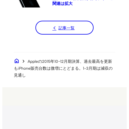
関連は拡大
記事一覧
home
chevron_right
Appleの2015年10−12月期決算、過去最高を更新
もiPhone販売台数は微増にとどまる。1-3月期は減収の
見通し