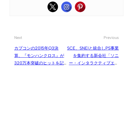
Next
Previous
カプコンの2015年Q3決
SCE、SNEIと統合しPS事業
算、『モンハンクロス』が
を集約する新会社「ソニ
320万本突破のヒットを記
ー・インタラクティブエン
録し増収増益に貢献
タテインメント（SIE）」
を設立。4月より社名変
更、本社はアメリカに