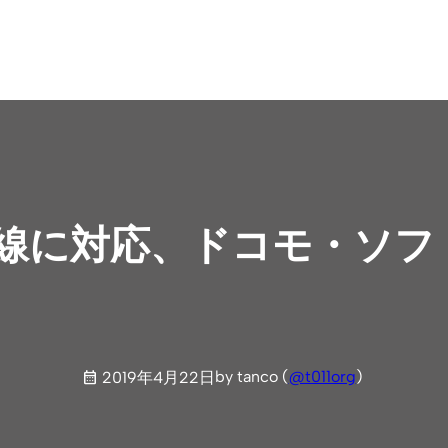
u回線に対応、ドコモ・ソ
by tanco (
@t011org
)
2019年4月22日