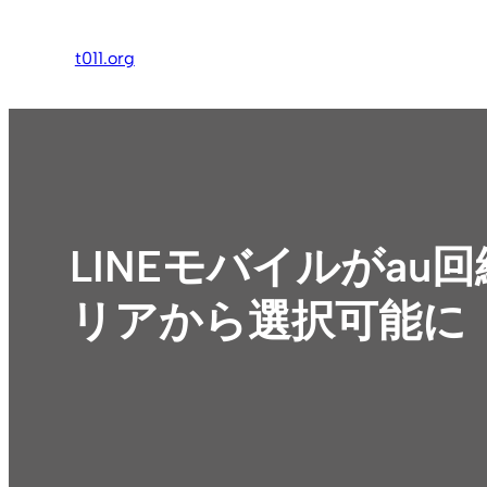
内
容
t011.org
を
ス
キ
ッ
プ
LINEモバイルがa
リアから選択可能に