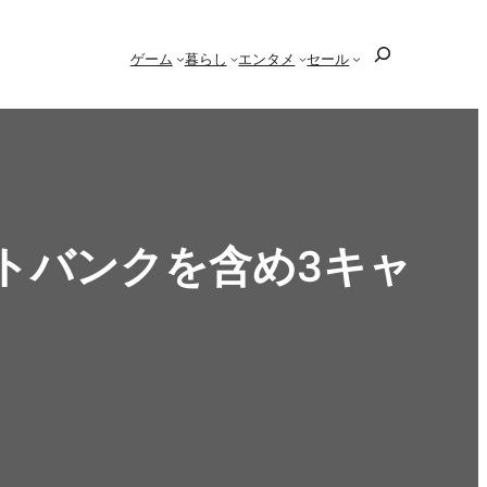
検
ゲーム
暮らし
エンタメ
セール
索
フトバンクを含め3キャ