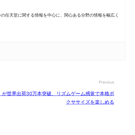
。国内外の任天堂に関する情報を中心に、関心ある分野の情報を幅広く
Previous
t Boxing』が世界出荷30万本突破、リズムゲーム感覚で本格ボ
クササイズを楽しめる