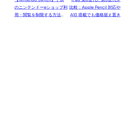
のニンテンドーeショップ利
比較：Apple Pencil 対応や
用・閲覧を制限する方法、
A10 搭載でも価格据え置き
手順