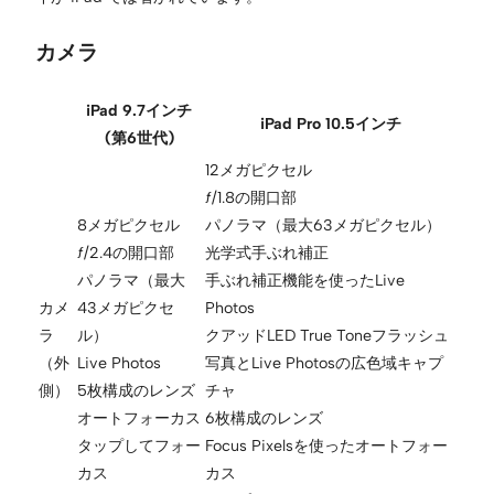
カメラ
iPad 9.7インチ
iPad Pro 10.5インチ
(第6世代)
12メガピクセル
ƒ/1.8の開口部
8メガピクセル
パノラマ（最大63メガピクセル）
ƒ/2.4の開口部
光学式手ぶれ補正
パノラマ（最大
手ぶれ補正機能を使ったLive
カメ
43メガピクセ
Photos
ラ
ル）
クアッドLED True Toneフラッシュ
（外
Live Photos
写真とLive Photosの広色域キャプ
側）
5枚構成のレンズ
チャ
オートフォーカス
6枚構成のレンズ
タップしてフォー
Focus Pixelsを使ったオートフォー
カス
カス