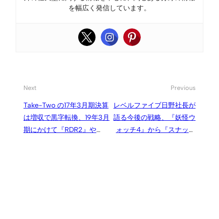
を幅広く発信しています。
Next
Previous
Take-Two の17年3月期決算
レベルファイブ日野社長が
は増収で黒字転換、19年3月
語る今後の戦略、『妖怪ウ
期にかけて『RDR2』や
ォッチ4』から『スナック
“2K最大フランチャイズ” の
ワールド』、『イナズマイ
新作が登場見込み
レブン』、Nintendo Swich
対応まで