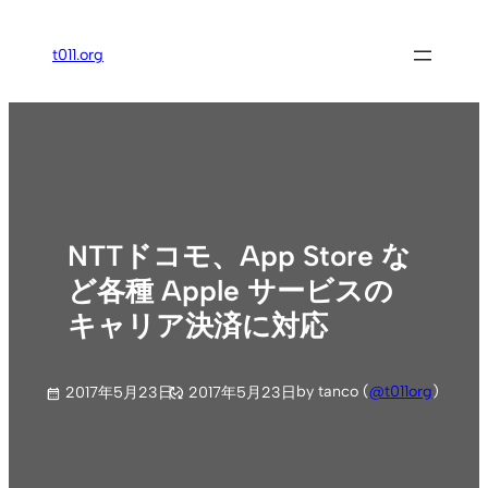
内
容
t011.org
を
ス
キ
ッ
プ
NTTドコモ、App Store な
ど各種 Apple サービスの
キャリア決済に対応
by tanco (
@t011org
)
2017年5月23日
2017年5月23日