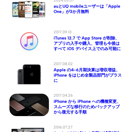
2024.03.07
auとUQ mobileユーザーは「Apple
One」が3か月無料
2017.09.13
iTunes 12.7 で App Store が削除、
アプリの入手や購入、管理も今後は
すべて iOS デバイス上でのみ可能に
2017.08.02
Apple の4-6月期決算は増収増益、
iPhone をはじめ全製品部門がプラス
に
2017.04.26
iPhone から iPhone への機種変更、
スムーズな移行のためバックアップ
から復元する手順
2016.07.27