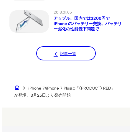
2018.01.05
アップル、国内では3200円で
iPhone のバッテリー交換。バッテリ
ー劣化の性能低下問題で
記事一覧
home
chevron_right
iPhone 7/iPhone 7 Plusに「(PRODUCT) RED」
が登場、3月25日より発売開始