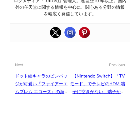
ログメディア「t011.org」管理人。運営歴 10 年以上。国内
外の任天堂に関する情報を中心に、関心ある分野の情報
を幅広く発信しています。
Next
Previous
ドット絵キャラのピンバッ
【Nintendo Switch】「TV
ジが可愛い『ファイアーエ
モード」でテレビのHDMI端
ムブレム エコーズ』の海外
子に空きがない、端子がな
限定版
いときの対処方法。古いテ
レビにも接続できる？