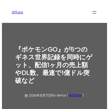
内
容
t011.org
を
ス
キ
ッ
プ
『ポケモンGO』が5つの
ギネス世界記録を同時にゲ
ット、配信1ヶ月の売上額
やDL数、最速で1億ドル突
破など
by tanco (
@t011org
)
2016年8月17日