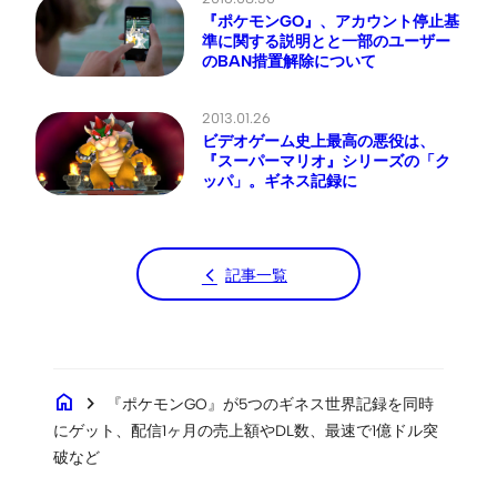
『ポケモンGO』、アカウント停止基
準に関する説明とと一部のユーザー
のBAN措置解除について
2013.01.26
ビデオゲーム史上最高の悪役は、
『スーパーマリオ』シリーズの「ク
ッパ」。ギネス記録に
記事一覧
home
chevron_right
『ポケモンGO』が5つのギネス世界記録を同時
にゲット、配信1ヶ月の売上額やDL数、最速で1億ドル突
破など