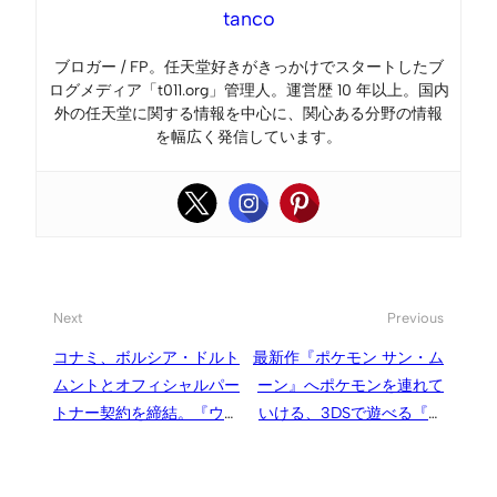
tanco
ブロガー / FP。任天堂好きがきっかけでスタートしたブ
ログメディア「t011.org」管理人。運営歴 10 年以上。国内
外の任天堂に関する情報を中心に、関心ある分野の情報
を幅広く発信しています。
Next
Previous
コナミ、ボルシア・ドルト
最新作『ポケモン サン・ム
ムントとオフィシャルパー
ーン』へポケモンを連れて
トナー契約を締結。『ウイ
いける、3DSで遊べる『ポ
イレ』を含むサッカーゲー
ケットモンスター』
ムで忠実に再現