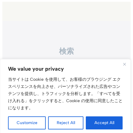
検索
Search
We value your privacy
当サイトは Cookie を使用して、お客様のブラウジング エク
スペリエンスを向上させ、パーソナライズされた広告やコン
テンツを提供し、トラフィックを分析します。
「すべてを受
け入れる」をクリックすると、Cookie の使用に同意したこと
になります。
Instagr
Threa
X（旧Tw
Customize
Reject All
Accept All
当サイトについて
プライバシーポリシー
お問い合わせ
© t011.org