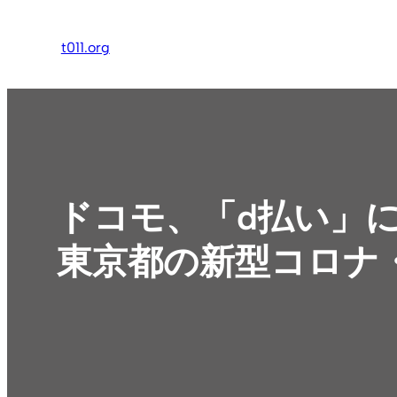
内
容
t011.org
を
ス
キ
ッ
プ
ドコモ、「d払い」
東京都の新型コロナ