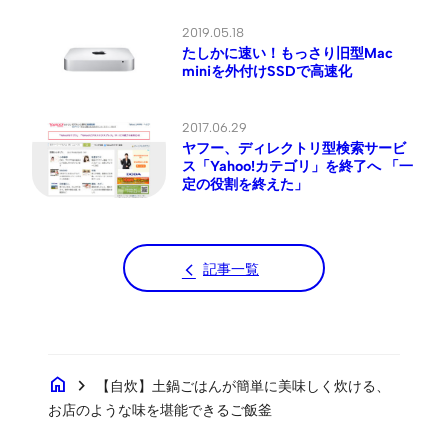
2019.05.18
たしかに速い！もっさり旧型Mac
miniを外付けSSDで高速化
2017.06.29
ヤフー、ディレクトリ型検索サービ
ス「Yahoo!カテゴリ」を終了へ 「一
定の役割を終えた」
記事一覧
home
chevron_right
【自炊】土鍋ごはんが簡単に美味しく炊ける、
お店のような味を堪能できるご飯釜