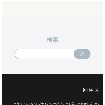
検索
Search
Instagr
Threa
X（旧Tw
当サイトについて
プライバシーポリシー
お問い合わせ
© t011.org