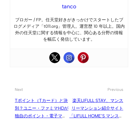
tanco
ブロガー / FP。任天堂好きがきっかけでスタートしたブ
ログメディア「t011.org」管理人。運営歴 10 年以上。国内
外の任天堂に関する情報を中心に、関心ある分野の情報
を幅広く発信しています。
Next
Previous
Tポイント（Tカード）と決
楽天LIFULL STAY、マンス
別？ユニー・ファミマHDが
リーマンション紹介サイト
独自のポイント・電子マネ
「LIFULL HOME’S マンスリ
ー関連会社「UFI
ー」を開設
FUTECH」発足