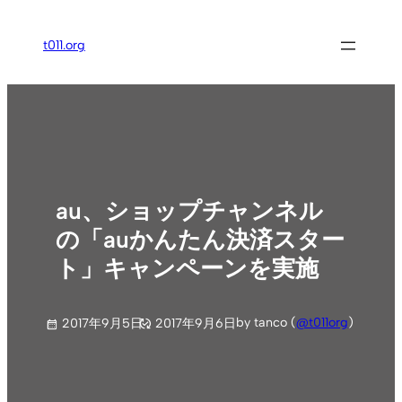
内
容
t011.org
を
ス
キ
ッ
プ
au、ショップチャンネル
の「auかんたん決済スター
ト」キャンペーンを実施
by tanco (
@t011org
)
2017年9月5日
2017年9月6日