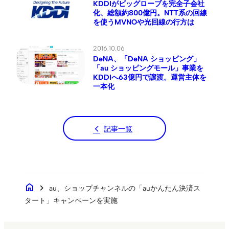
KDDIがビッグローブを完全子会社
化、総額約800億円。NTT系の回線
を使うMVNOや光回線の行方は
2016.10.06
DeNA、「DeNA ショッピング」
「au ショッピングモール」事業を
KDDIへ63億円で譲渡。運営主体を
一本化
記事一覧
home
chevron_right
au、ショップチャンネルの「auかんたん決済ス
タート」キャンペーンを実施