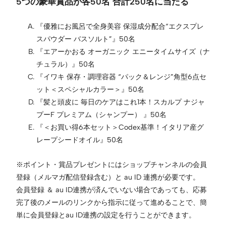
5つの豪華賞品が各50名 合計250名に当たる
『優雅にお風呂で全身美容 保湿成分配合“エクスプレ
スパウダー バスソルト”』50名
『エアーかおる オーガニック エニータイムサイズ（ナ
チュラル）』50名
『イワキ 保存・調理容器 “パック＆レンジ”角型6点セ
ット＜スペシャルカラー＞』50名
『髪と頭皮に 毎日のケアはこれ1本！スカルプ ナジャ
プーF プレミアム（シャンプー） 』50名
『＜お買い得6本セット＞Codex基準！イタリア産グ
レープシードオイル』50名
※ポイント・賞品プレゼントにはショップチャンネルの会員
登録（メルマガ配信登録含む）と au ID 連携が必要です。
会員登録 ＆ au ID連携が済んでいない場合であっても、応募
完了後のメールのリンクから指示に従って進めることで、簡
単に会員登録とau ID連携の設定を行うことができます。