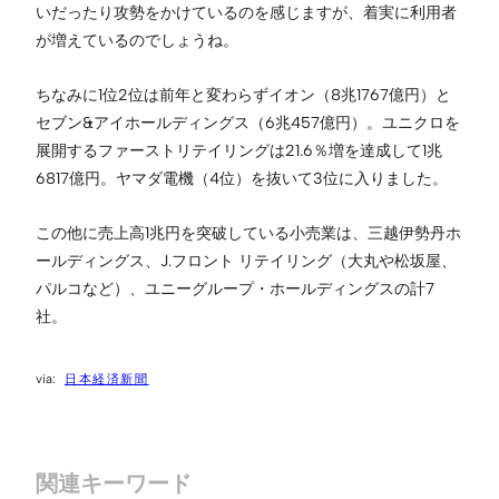
いだったり攻勢をかけているのを感じますが、着実に利用者
が増えているのでしょうね。
ちなみに1位2位は前年と変わらずイオン（8兆1767億円）と
セブン&アイホールディングス（6兆457億円）。ユニクロを
展開するファーストリテイリングは21.6％増を達成して1兆
6817億円。ヤマダ電機（4位）を抜いて3位に入りました。
この他に売上高1兆円を突破している小売業は、三越伊勢丹ホ
ールディングス、J.フロント リテイリング（大丸や松坂屋、
パルコなど）、ユニーグループ・ホールディングスの計7
社。
日本経済新聞
関連キーワード