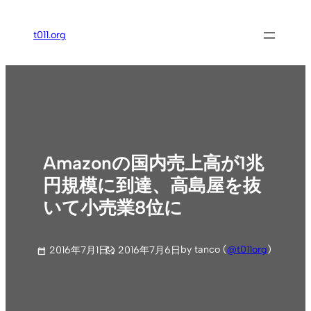
内
容
t011.org
を
ス
キ
ッ
プ
Amazonの国内売上高が1兆
円規模に到達、高島屋を抜
いて小売業8位に
by tanco (
@t011org
)
2016年7月1日
2016年7月6日