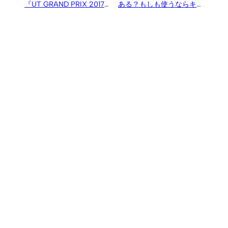
『UT GRAND PRIX 2017』
ある？もしも使うならキャ
の募集が開始。入選作品は
ンペーン等を利用して賢く
商品化、大賞には1万ドルや
活用
「NX」など