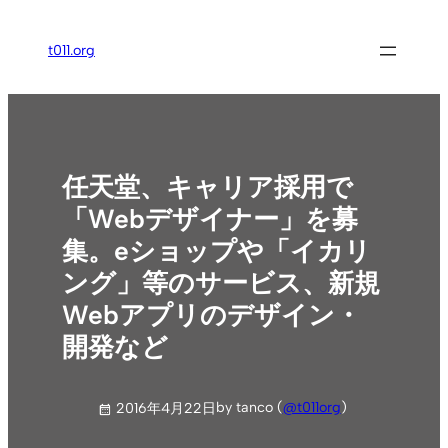
内
容
t011.org
を
ス
キ
ッ
プ
任天堂、キャリア採用で
「Webデザイナー」を募
集。eショップや「イカリ
ング」等のサービス、新規
Webアプリのデザイン・
開発など
by tanco (
@t011org
)
2016年4月22日