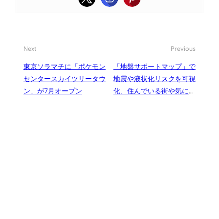
Next
Previous
東京ソラマチに「ポケモン
「地盤サポートマップ」で
センタースカイツリータウ
地震や液状化リスクを可視
ン」が7月オープン
化、住んでいる街や気にな
る住所がどのくらい安全な
のか調べてみる