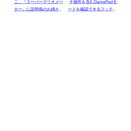
こ。『スーパーマリオメー
チ操作を含むGamePadモ
カー』に説明係のお姉さん
ードを確認できるフッテー
「ましこ」が登場、声の担
ジ映像
当は『バンブラP』の彩崎
ゆう