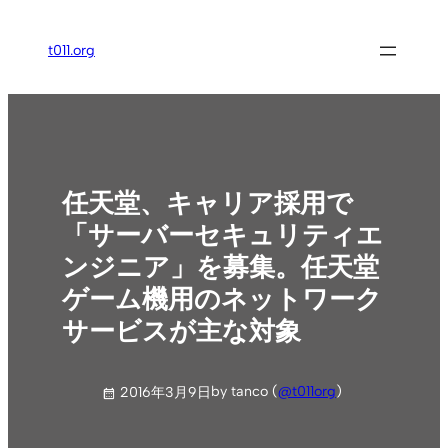
内
容
t011.org
を
ス
キ
ッ
プ
任天堂、キャリア採用で
「サーバーセキュリティエ
ンジニア」を募集。任天堂
ゲーム機用のネットワーク
サービスが主な対象
by tanco (
@t011org
)
2016年3月9日