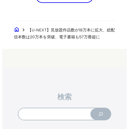
home
chevron_right
【U-NEXT】見放題作品数が18万本に拡大、総配
信本数は20万本を突破、電子書籍も57万冊超に
検索
Search