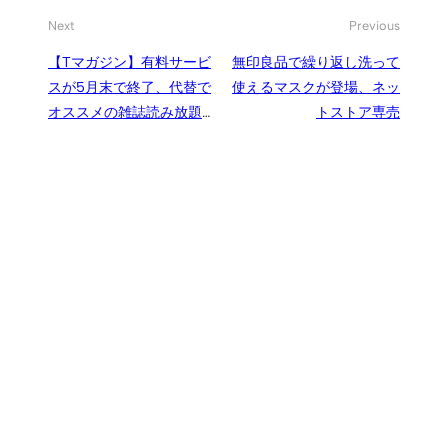
Next
Previous
【Tマガジン】有料サービ
無印良品で繰り返し洗って
スが5月末で終了、代替で
使えるマスクが登場、ネッ
オススメの雑誌読み放題サ
トストア専売
ービスを紹介