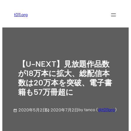
内
容
t011.org
を
ス
キ
ッ
プ
【U-NEXT】見放題作品数
が18万本に拡大、総配信本
数は20万本を突破、電子書
籍も57万冊超に
by tanco (
@t011org
)
2020年5月2日
2020年7月2日