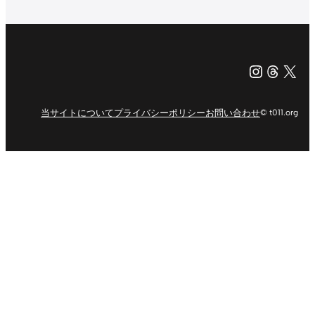
Instagr
Threa
X（旧Tw
当サイトについて
プライバシーポリシー
お問い合わせ
© t011.org