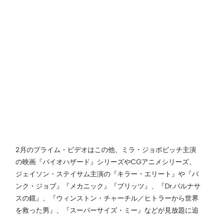
2月のプライム・ビデオはこの他、ミラ・ジョボビッチ主演
の映画『バイオハザード』シリーズやCGアニメシリーズ、
ジェイソン・ステイサム主演の『キラー・エリート』や『バ
ンク・ジョブ』『メカニック』『ブリッツ』、『Dr.パルナサ
スの鏡』、『ウィンストン・チャーチル／ヒトラーから世界
を救った男』、『スーパーサイズ・ミー』などが見放題に追