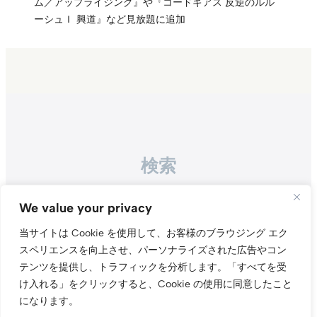
ム／アップライジング』や『コードギアス 反逆のルル
ーシュＩ 興道』など見放題に追加
検索
Search
We value your privacy
当サイトは Cookie を使用して、お客様のブラウジング エク
スペリエンスを向上させ、パーソナライズされた広告やコン
テンツを提供し、トラフィックを分析します。
「すべてを受
け入れる」をクリックすると、Cookie の使用に同意したこと
になります。
Instagr
Threa
X（旧Tw