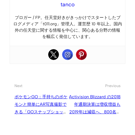
tanco
ブロガー / FP。任天堂好きがきっかけでスタートしたブ
ログメディア「t011.org」管理人。運営歴 10 年以上。国内
外の任天堂に関する情報を中心に、関心ある分野の情報
を幅広く発信しています。
Next
Previous
ポケモンGO：手持ちのポケ
Activision Blizzard の2018
モンと簡単にAR写真撮影で
年通期決算は増収増益も
きる「GOスナップショッ
2019年は減収へ、800名規
ト」機能が実装へ
模のレイオフを実施し主力
タイトルへ注力