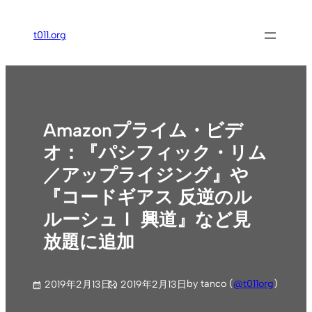
内
容
t011.org
を
ス
キ
ッ
プ
Amazonプライム・ビデ
オ：『パシフィック・リム
／アップライジング』や
『コードギアス 反逆のル
ルーシュＩ 興道』など見
放題に追加
by tanco (
@t011org
)
2019年2月13日
2019年2月13日