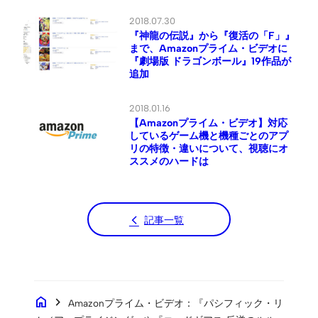
2018.07.30
『神龍の伝説』から『復活の「F」』
まで、Amazonプライム・ビデオに
『劇場版 ドラゴンボール』19作品が
追加
2018.01.16
【Amazonプライム・ビデオ】対応
しているゲーム機と機種ごとのアプ
リの特徴・違いについて、視聴にオ
ススメのハードは
記事一覧
home
chevron_right
Amazonプライム・ビデオ：『パシフィック・リ