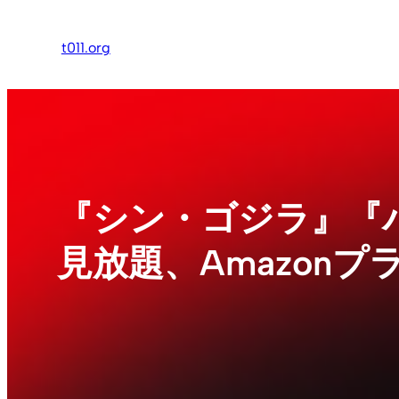
内
容
t011.org
を
ス
キ
ッ
プ
『シン・ゴジラ』『
見放題、Amazon