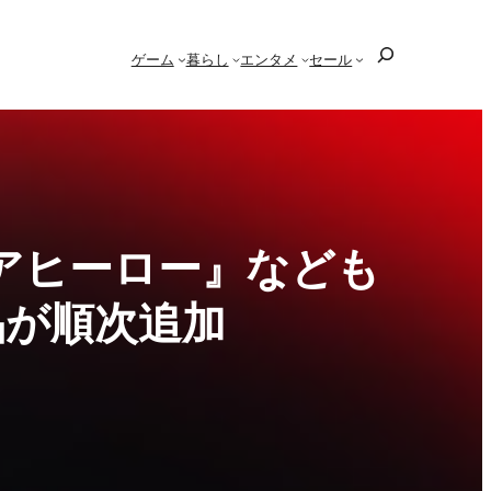
検
ゲーム
暮らし
エンタメ
セール
索
アヒーロー』なども
品が順次追加