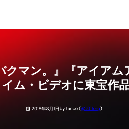
バクマン。』『アイアム
プライム・ビデオに東宝作
by tanco (
@t011org
)
2018年8月1日