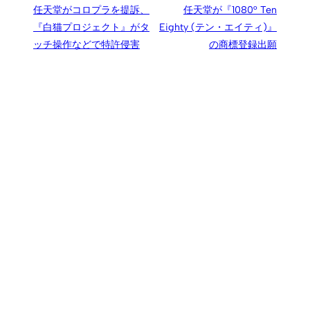
任天堂がコロプラを提訴、
任天堂が『1080° Ten
『白猫プロジェクト』がタ
Eighty (テン・エイティ)』
ッチ操作などで特許侵害
の商標登録出願