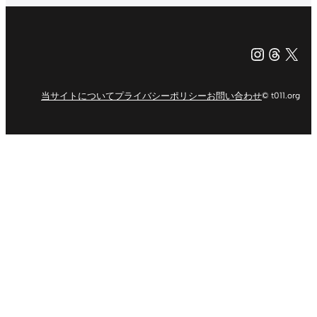
Instagr
Threa
X（旧Tw
当サイトについて
プライバシーポリシー
お問い合わせ
© t011.org