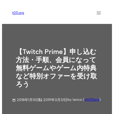
内
容
t011.org
を
ス
キ
ッ
プ
【Twitch Prime】申し込む
方法・手順、会員になって
無料ゲームやゲーム内特典
など特別オファーを受け取
ろう
by tanco (
@t011org
)
2018年1月10日
2019年3月31日