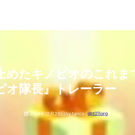
止めたキノピオのこれま
ピオ隊長』トレーラー
by tanco (
@t011org
)
2014年12月28日