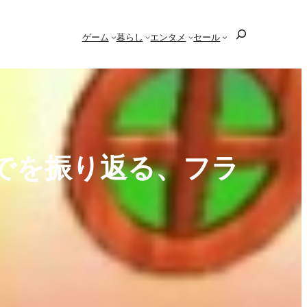
検
ゲーム
暮らし
エンタメ
セール
索
でを振り返る、フラ