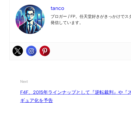
tanco
ブロガー / FP。任天堂好きがきっかけでス
発信しています。
Next
F4F、2015年ラインナップとして『逆転裁判』や
ギュア化を予告