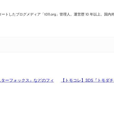
タートしたブログメディア「t011.org」管理人。運営歴 10 年以上
『スターフォックス』などのフィ
【トモコレ】3DS『トモダチ