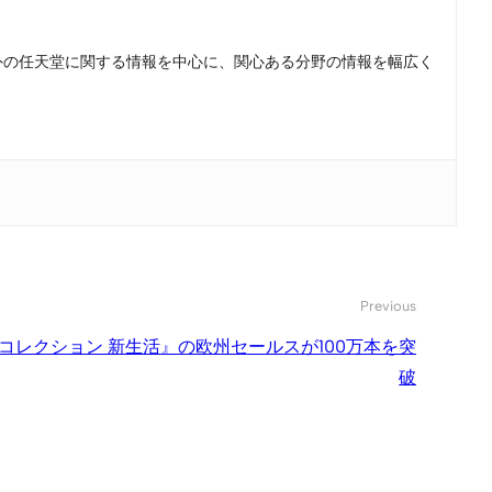
。国内外の任天堂に関する情報を中心に、関心ある分野の情報を幅広く
Previous
コレクション 新生活』の欧州セールスが100万本を突
破