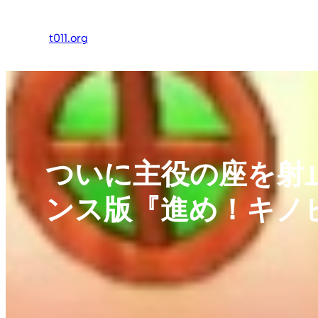
内
容
t011.org
を
ス
キ
ッ
プ
ついに主役の座を射
ンス版『進め！キノ