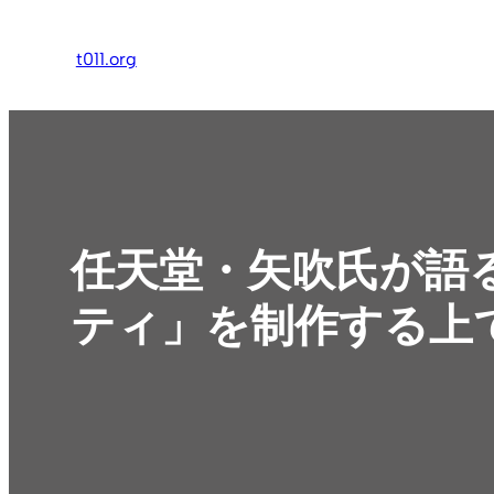
内
容
t011.org
を
ス
キ
ッ
プ
任天堂・矢吹氏が語る
ティ」を制作する上