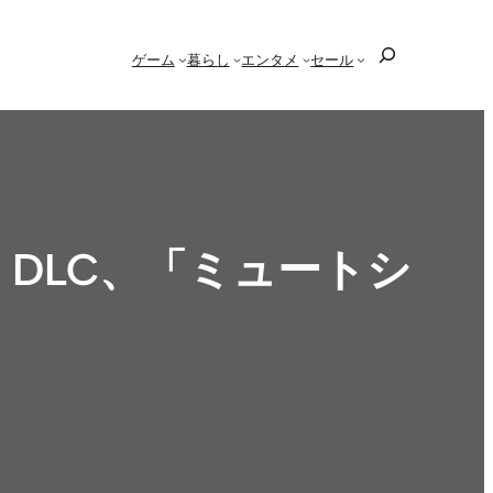
検
ゲーム
暮らし
エンタメ
セール
索
』DLC、「ミュートシ