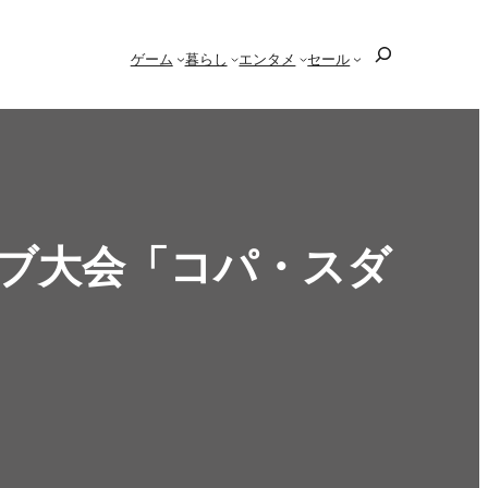
検
ゲーム
暮らし
エンタメ
セール
索
クラブ大会「コパ・スダ