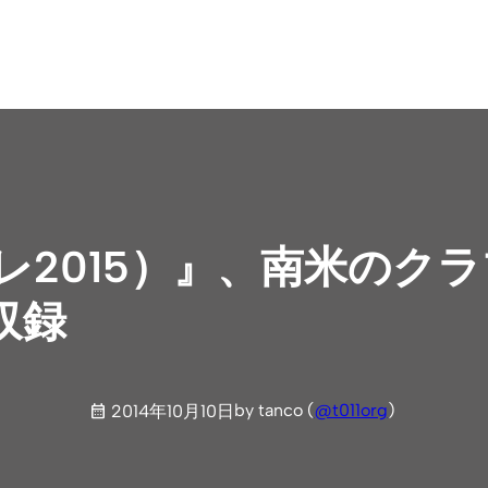
イイレ2015）』、南米の
収録
by tanco (
@t011org
)
2014年10月10日