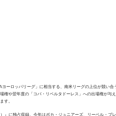
FAヨーロッパリーグ」に相当する、南米リーグの上位が競い合
場権や翌年度の「コパ・リベルタドーレス」への出場権が与え
ます。
レ2015）』に独占収録。今年はボカ・ジュニアーズ、リーベル・