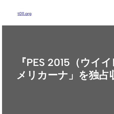
内
容
t011.org
を
ス
キ
ッ
プ
『PES 2015（ウ
メリカーナ」を独占