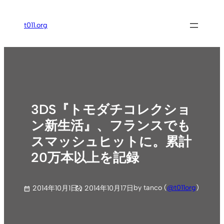
内
容
t011.org
を
ス
キ
ッ
プ
3DS『トモダチコレクショ
ン新生活』、フランスでも
スマッシュヒットに。累計
20万本以上を記録
by tanco (
@t011org
)
2014年10月1日
2014年10月17日