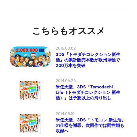
こちらもオススメ
2016.03.02
3DS『トモダチコレクション新生
活』の累計販売本数が欧州単独で
200万本を突破
2014.06.26
米任天堂、3DS『Tomodachi
Life（トモダチコレクション 新生
活）』は予想以上の滑り出し
2014.05.10
米任天堂、3DS『トモコレ 新生活』
の仕様を謝罪。次回作では同性婚も
収録へ