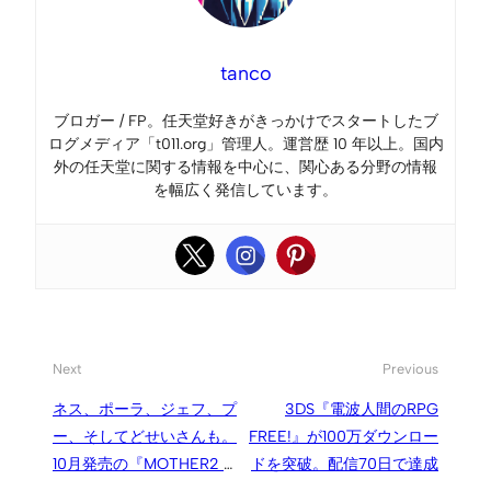
tanco
ブロガー / FP。任天堂好きがきっかけでスタートしたブ
ログメディア「t011.org」管理人。運営歴 10 年以上。国内
外の任天堂に関する情報を中心に、関心ある分野の情報
を幅広く発信しています。
Next
Previous
ネス、ポーラ、ジェフ、プ
3DS『電波人間のRPG
ー、そしてどせいさんも。
FREE!』が100万ダウンロー
10月発売の『MOTHER2 ス
ドを突破。配信70日で達成
タンドフィギュア』商品画