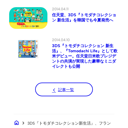
2014.04.11
任天堂、3DS『トモダチコレクショ
ン 新生活』を韓国でも今夏発売へ
2014.04.10
3DS『トモダチコレクション 新生
活』、『Tomodachi Life』として欧
米デビュー。任天堂日米欧プレジデ
ントの共演が実現した豪華なミニダ
イレクトも公開
記事一覧
home
chevron_right
3DS『トモダチコレクション新生活』、フラン