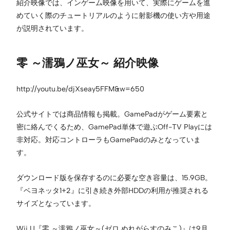
紹介映像では、インゲーム映像を用いて、実際にゲームを進
めていく際のチュートリアルのように射影機の使い方や用途
が説明されています。
零 ～濡鴉ノ巫女～ 紹介映像
http://youtu.be/djXseay5FFM&w=650
公式サイトでは商品情報も掲載。GamePadがゲーム要素と
密に絡んでくるため、GamePad単体で遊ぶOff-TV Playには
非対応。対応コントローラもGamePadのみとなっていま
す。
ダウンロード版を保存するのに必要な空き容量は、15.9GB。
『ベヨネッタ1+2』に引き続き外部HDDの利用が推奨される
サイズとなっています。
Wii U『零 ～濡鴉ノ巫女～(ゼロ ぬれがらすのみこ)』は9月