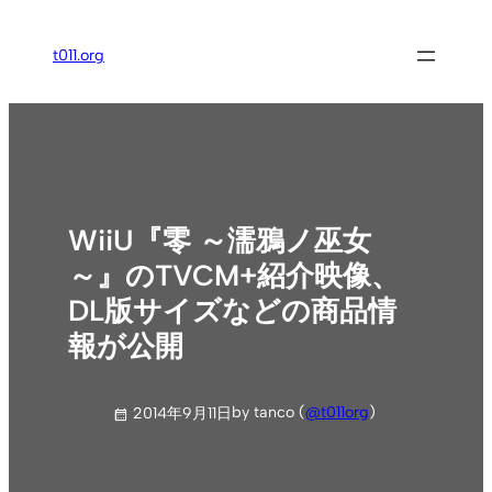
内
容
t011.org
を
ス
キ
ッ
プ
WiiU『零 ～濡鴉ノ巫女
～』のTVCM+紹介映像、
DL版サイズなどの商品情
報が公開
by tanco (
@t011org
)
2014年9月11日