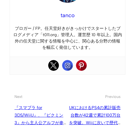
tanco
ブロガー / FP。任天堂好きがきっかけでスタートしたブ
ログメディア「t011.org」管理人。運営歴 10 年以上。国内
外の任天堂に関する情報を中心に、関心ある分野の情報
を幅広く発信しています。
Next
Previous
『スマブラ for
UKにおけるPS4の累計販売
3DS/WiiU』、『ピクミン
台数が42週で累計100万台
3』から主人公アルフが参
を突破。Wiiに次いで歴代2
戦。オリマーのバリエーシ
位