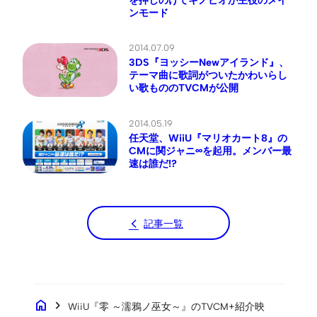
ンモード
2014.07.09
3DS『ヨッシーNewアイランド』、
テーマ曲に歌詞がついたかわいらし
い歌もののTVCMが公開
2014.05.19
任天堂、WiiU『マリオカート8』の
CMに関ジャニ∞を起用。メンバー最
速は誰だ!?
記事一覧
home
chevron_right
WiiU『零 ～濡鴉ノ巫女～』のTVCM+紹介映