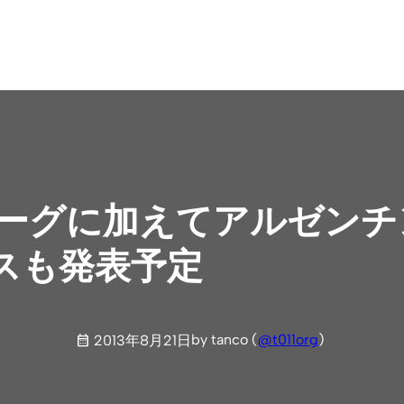
チリリーグに加えてアルゼン
スも発表予定
by tanco (
@t011org
)
2013年8月21日