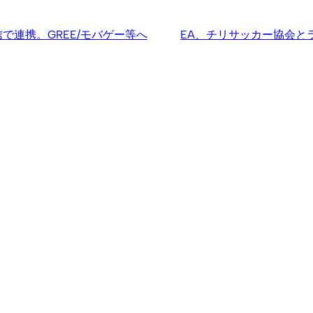
で連携。GREE/モバゲー等へ
EA、チリサッカー協会とラ