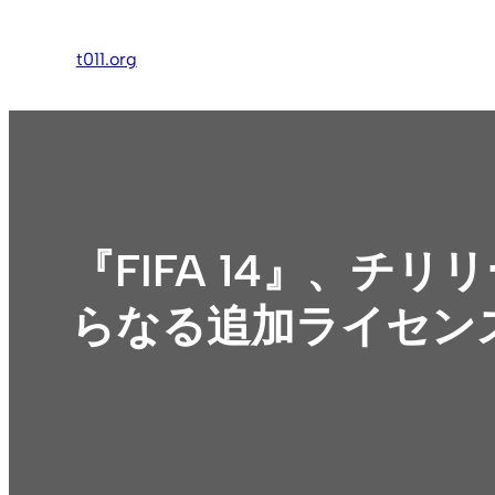
内
容
t011.org
を
ス
キ
ッ
プ
『FIFA 14』、
らなる追加ライセン