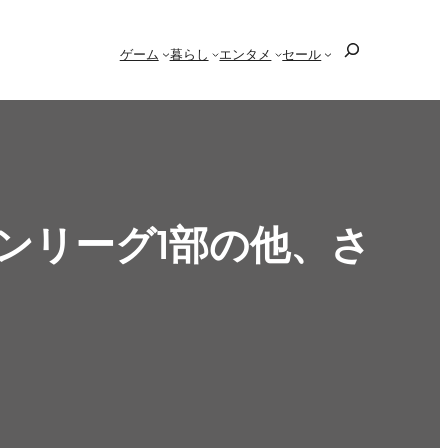
検
ゲーム
暮らし
エンタメ
セール
索
チンリーグ1部の他、さ