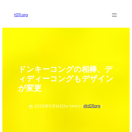
内
容
t011.org
を
ス
キ
ッ
プ
ドンキーコングの相棒、デ
ィディーコングもデザイン
が変更
by tanco (
@t011org
)
2025年5月16日