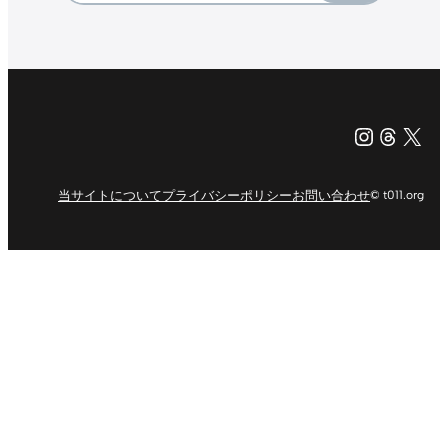
Instagr
Threa
X（旧Tw
当サイトについて
プライバシーポリシー
お問い合わせ
© t011.org