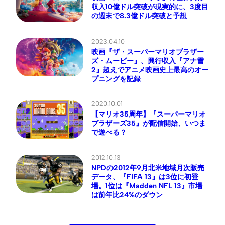
収入10億ドル突破が現実的に、3度目
の週末で8.3億ドル突破と予想
2023.04.10
映画『ザ・スーパーマリオブラザー
ズ・ムービー』、興行収入『アナ雪
2』超えでアニメ映画史上最高のオー
プニングを記録
2020.10.01
【マリオ35周年】『スーパーマリオ
ブラザーズ35』が配信開始、いつま
で遊べる？
2012.10.13
NPDの2012年9月北米地域月次販売
データ、『FIFA 13』は3位に初登
場。1位は『Madden NFL 13』市場
は前年比24%のダウン