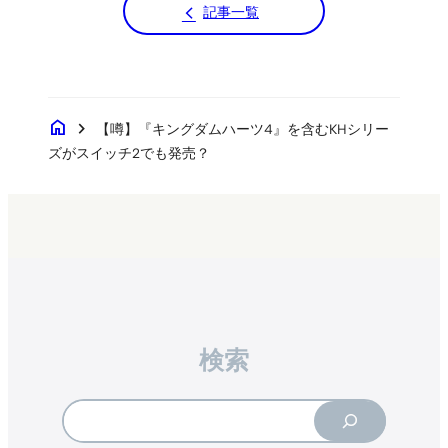
記事一覧
home
chevron_right
【噂】『キングダムハーツ4』を含むKHシリー
ズがスイッチ2でも発売？
検索
Search