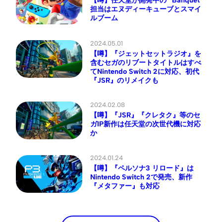
【噂】任天堂が開発中の “Banquet”
担当はエヌディーキューブとスマイ
ルブーム
2024.05.01
【噂】『ジェットセットラジオ』を
含むセガのリブートタイトルはすべ
てNintendo Switch 2に対応、初代
『JSR』のリメイクも
2024.02.08
【噂】『JSR』『クレタク』等のセ
ガIP新作は任天堂の次世代機に対応
か
2024.01.24
【噂】『ペルソナ3 リロード』は
Nintendo Switch 2で発売、新作
『メタファー』も対応