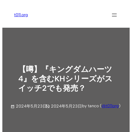
内
容
t011.org
を
ス
キ
ッ
プ
【噂】『キングダムハーツ
4』を含むKHシリーズがス
イッチ2でも発売？
by tanco (
@t011org
)
2024年5月23日
2024年5月23日