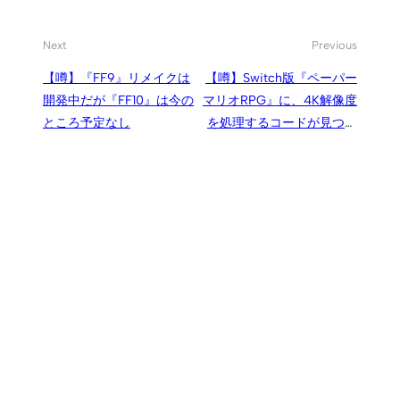
Next
Previous
【噂】『FF9』リメイクは
【噂】Switch版『ペーパー
開発中だが『FF10』は今の
マリオRPG』に、4K解像度
ところ予定なし
を処理するコードが見つか
る