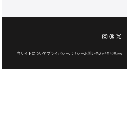
Instagr
Threa
X（旧Tw
当サイトについて
プライバシーポリシー
お問い合わせ
© t011.org