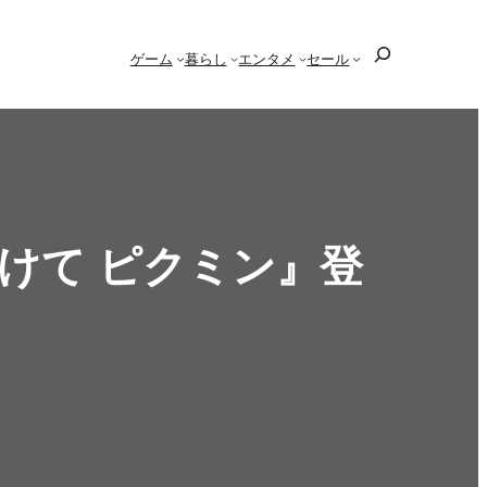
検
ゲーム
暮らし
エンタメ
セール
索
けて ピクミン』登