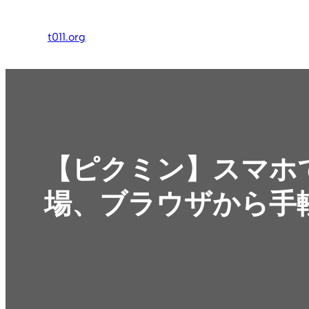
内
容
t011.org
を
ス
キ
ッ
プ
【ピクミン】スマホ
場、ブラウザから手