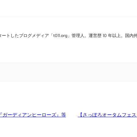
Link
タートしたブログメディア「t011.org」管理人。運営歴 10 年以上
』『ガーディアンヒーローズ』等
【さっぽろオータムフェス