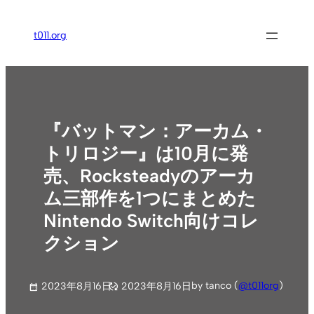
内
容
t011.org
を
ス
キ
ッ
プ
『バットマン：アーカム・
トリロジー』は10月に発
売、Rocksteadyのアーカ
ム三部作を1つにまとめた
Nintendo Switch向けコレ
クション
by tanco (
@t011org
)
2023年8月16日
2023年8月16日