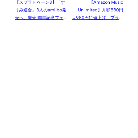
【スプラトゥーン3】「す
【Amazon Music
りみ連合」3人のamiibo発
Unlimited】月額880円
売へ、発売1周年記念フェス
→980円に値上げ、プライ
も開催
ム会員向け個人プラン