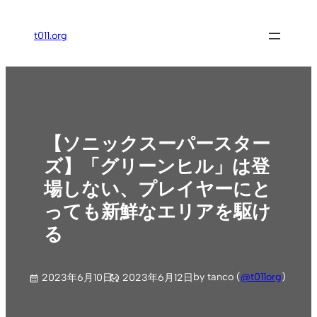
内
容
t011.org
を
ス
キ
ッ
プ
【ソニックスーパースター
ズ】「グリーンヒル」は登
場しない、プレイヤーにと
っても新鮮なエリアを駆け
る
by tanco (
@t011org
)
2023年6月10日
2023年6月12日