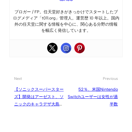
ブロガー / FP。任天堂好きがきっかけでスタートしたブ
ログメディア「t011.org」管理人。運営歴 10 年以上。国内
外の任天堂に関する情報を中心に、関心ある分野の情報
を幅広く発信しています。
Next
Previous
【ソニックスーパースター
52％、米国Nintendo
ズ】開発はアーゼスト、ソ
Switchユーザーは女性が過
ニックのキャラデザ大島直
半数
人氏が社長。『ソニック
3』のコンポーザー瀬上純
氏も参加