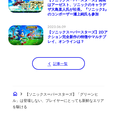
はアーゼスト、ソニックのキャラデ
ザ大島直人氏が社長。『ソニック3』
のコンポーザー瀬上純氏も参加
2023.06.09
【ソニックスーパースターズ】2Dア
クション完全新作の特徴やマルチプ
レイ、オンラインは？
記事一覧
home
chevron_right
【ソニックスーパースターズ】「グリーンヒ
ル」は登場しない、プレイヤーにとっても新鮮なエリア
を駆ける