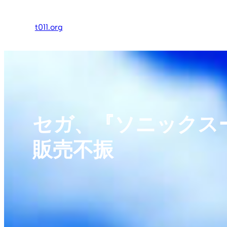
内
容
t011.org
を
ス
キ
ッ
プ
セガ、『ソニックスー
販売不振