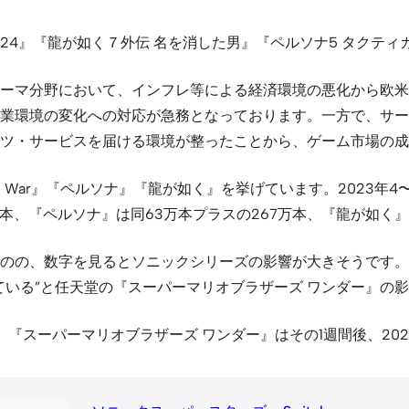
er 2024』『龍が如く７外伝 名を消した男』『ペルソナ5 タク
ーマ分野において、インフレ等による経済環境の悪化から欧米
業環境の変化への対応が急務となっております。一方で、サー
ツ・サービスを届ける環境が整ったことから、ゲーム市場の成
l War』『ペルソナ』『龍が如く』を挙げています。2023年
149万本、『ペルソナ』は同63万本プラスの267万本、『龍が如く
のの、数字を見るとソニックシリーズの影響が大きそうです。セ
ている”と任天堂の『スーパーマリオブラザーズ ワンダー』の
売。『スーパーマリオブラザーズ ワンダー』はその1週間後、202