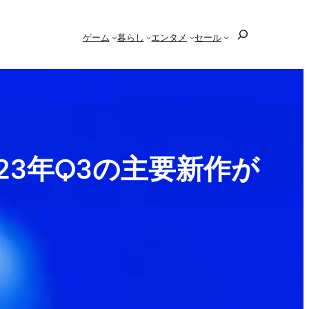
検
ゲーム
暮らし
エンタメ
セール
索
3年Q3の主要新作が