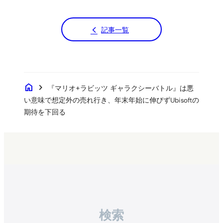
記事一覧
home
chevron_right
『マリオ+ラビッツ ギャラクシーバトル』は悪
い意味で想定外の売れ行き、年末年始に伸びずUbisoftの
期待を下回る
検索