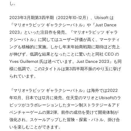
し。
2023年3月期第3四半期（2022年10-12月）、Ubisoft は
『マリオ+ラビッツ ギャラクシーバトル』や『Just Dance
2023』といった注目作を発売。『マリオ+ラビッツ ギャラ
クシーバトル』に関してはユーザー評価が高く、マーケティ
ングも積極的に実施。しかし年末年始商戦期に期待ほど売上
が伸びず、低調な結果となったことに驚いたと同社 CEO の
Yves Guillemot 氏は述べています。Just Dance 2023』も同
様に低調で、この2タイトルは第3四半期不振のやり玉に挙げ
られています。
『マリオ+ラビッツ ギャラクシーバトル』は海外では2022
年10月、日本では12月に発売。任天堂のマリオとUbisoftのラ
ビッツがコラボレーションしたターン制ストラテジー＆アド
ベンチャーゲームの第2弾。前作の成功を受けて開発体制が
強化され、スケールアップした冒険・探索・バトル、掛け合
いを楽しむことができます。