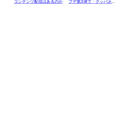
コンテンツ配信はあるのか
プデ第3弾で「クッパJr.」
「キャサリン」参戦、アッ
プデートは今回が最後に