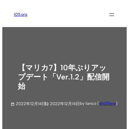
内
容
t011.org
を
ス
キ
ッ
プ
【マリカ7】10年ぶりアッ
プデート「Ver.1.2」配信開
始
by tanco (
@t011org
)
2022年12月14日
2022年12月14日