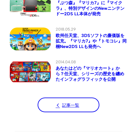
『ぶつ森』『マリカ7』に『マイク
ラ』、特別デザインのNewニンテン
ドー2DS LL本体が発売
2018.05.29
欧州任天堂、3DSソフトの廉価版を
拡充。『マリカ7』や『トモコレ』同
梱New2DS LLも発売へ
2014.04.08
あなたはどの『マリオカート』か
ら？任天堂、シリーズの歴史を纏め
たインフォグラフィックを公開
記事一覧