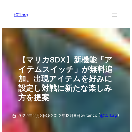
内
容
t011.org
を
ス
キ
ッ
プ
【マリカ8DX】新機能「ア
イテムスイッチ」が無料追
加、出現アイテムを好みに
設定し対戦に新たな楽しみ
方を提案
by tanco (
@t011org
)
2022年12月8日
2022年12月8日