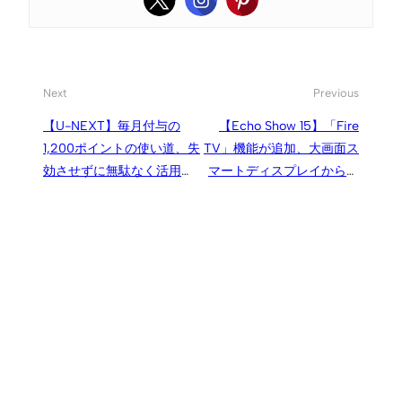
Next
Previous
【U-NEXT】毎月付与の
【Echo Show 15】「Fire
1,200ポイントの使い道、失
TV」機能が追加、大画面ス
効させずに無駄なく活用し
マートディスプレイからよ
たい
り多くのコンテンツへアク
セス可能に