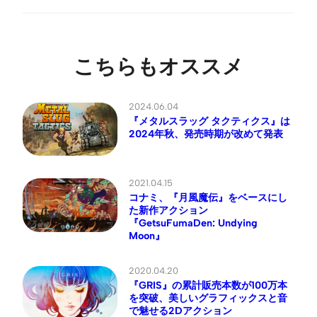
こちらもオススメ
2024.06.04
『メタルスラッグ タクティクス』は
2024年秋、発売時期が改めて発表
2021.04.15
コナミ、『月風魔伝』をベースにし
た新作アクション
『GetsuFumaDen: Undying
Moon』
2020.04.20
『GRIS』の累計販売本数が100万本
を突破、美しいグラフィックスと音
で魅せる2Dアクション