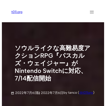
内
容
t011.org
を
ス
キ
ッ
プ
ソウルライクな高難易度ア
クションRPG『パスカル
ズ・ウェイジャー』が
Nintendo Switchに対応、
7/14配信開始
by tanco (
@t011org
)
2022年7月6日
2022年7月6日