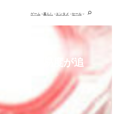
検
ゲーム
暮らし
エンタメ
セール
索
2つの新難易度が追