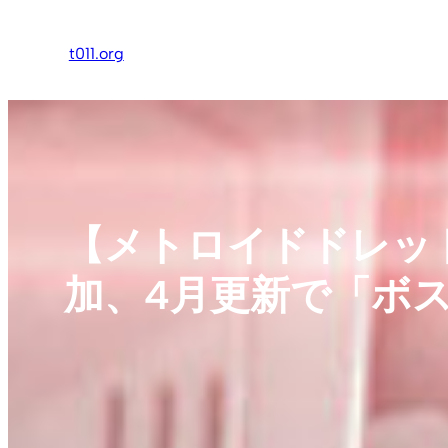
内
容
t011.org
を
ス
キ
ッ
プ
【メトロイドドレッ
加、4月更新で「ボ