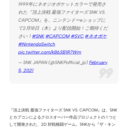
1999年にネオジオポケットカラーで発売さ
れた『頂上決戦 最強ファイターズ SNK VS.
CAPCOM』を、ニンテンドーeショップに
て2月18日（木）より配信開始！ご期待くだ
さい！
#SNK
#CAPCOM
#SVC
#ネオポケ
#NintendoSwitch
pic.twitter.com/k863B1R7Wm
— SNK JAPAN (@SNKPofficial_jp)
February
5, 2021
『頂上決戦 最強ファイターズ SNK VS. CAPCOM』は、SNK
とカプコンによるクロスオーバー作品プロジェクトの 1 つと
して開発された、2D 対戦格闘ゲーム。SNKから『ザ・キン