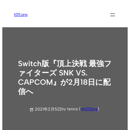
内
容
t011.org
を
ス
キ
ッ
プ
Switch版『頂上決戦 最強フ
ァイターズ SNK VS.
CAPCOM』が2月18日に配
信へ
by tanco (
@t011org
)
2021年2月5日