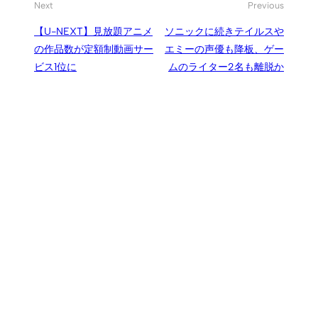
Next
Previous
【U-NEXT】見放題アニメ
ソニックに続きテイルスや
の作品数が定額制動画サー
エミーの声優も降板、ゲー
ビス1位に
ムのライター2名も離脱か