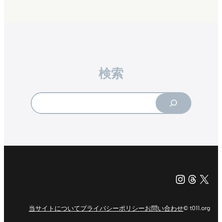
検索
Search
Instagr
Threa
X（旧Tw
当サイトについて
プライバシーポリシー
お問い合わせ
© t011.org