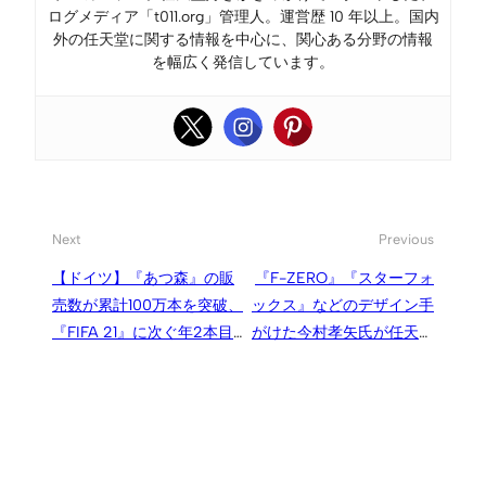
ログメディア「t011.org」管理人。運営歴 10 年以上。国内
外の任天堂に関する情報を中心に、関心ある分野の情報
を幅広く発信しています。
Next
Previous
【ドイツ】『あつ森』の販
『F-ZERO』『スターフォ
売数が累計100万本を突破、
ックス』などのデザイン手
『FIFA 21』に次ぐ年2本目
がけた今村孝矢氏が任天堂
のミリオン
を退職