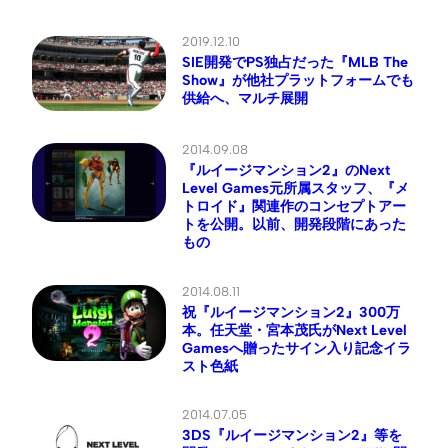
2019.12.10
SIE開発でPS独占だった『MLB The
Show』が他社プラットフォームでも
供給へ、マルチ展開
2014.09.08
『ルイージマンション2』のNext
Level Games元所属スタッフ、『メ
トロイド』関連作のコンセプトアー
トを公開。以前、開発段階にあった
もの
2014.08.11
祝『ルイージマンション2』300万
本。任天堂・宮本茂氏がNext Level
Gamesへ贈ったサイン入り記念イラ
スト色紙
2014.07.05
3DS『ルイージマンション2』等を