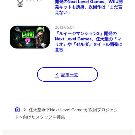
開発のNext Level Games、WiiU開
発キットも所持。次回作は「まだ言
えない」
2013.06.04
『ルイージマンション2』開発の
Next Level Games、任天堂の『マ
リオ』や『ゼルダ』タイトル開発に
意欲
記事一覧
home
chevron_right
任天堂傘下Next Level Gamesが次回プロジェク
トへ向けたスタッフを募集