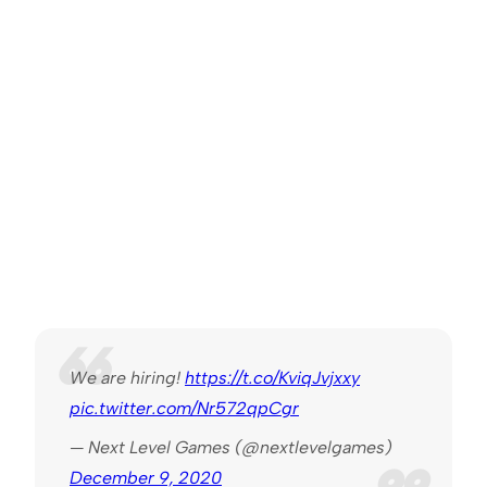
We are hiring!
https://t.co/KviqJvjxxy
pic.twitter.com/Nr572qpCgr
— Next Level Games (@nextlevelgames)
December 9, 2020