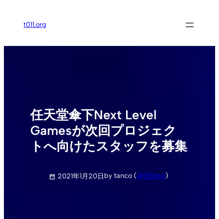
内
容
t011.org
を
ス
キ
ッ
プ
任天堂傘下Next Level
Gamesが次回プロジェク
トへ向けたスタッフを募集
by tanco (
@t011org
)
2021年1月20日