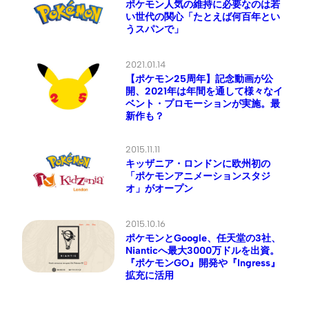
ポケモン人気の維持に必要なのは若
い世代の関心「たとえば何百年とい
うスパンで」
2021.01.14
【ポケモン25周年】記念動画が公
開、2021年は年間を通して様々なイ
ベント・プロモーションが実施。最
新作も？
2015.11.11
キッザニア・ロンドンに欧州初の
「ポケモンアニメーションスタジ
オ」がオープン
2015.10.16
ポケモンとGoogle、任天堂の3社、
Nianticへ最大3000万ドルを出資。
『ポケモンGO』開発や『Ingress』
拡充に活用