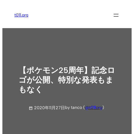
内
容
t011.org
を
ス
キ
ッ
プ
【ポケモン25周年】記念ロ
ゴが公開、特別な発表もま
もなく
by tanco (
@t011org
)
2020年11月27日