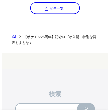
記事一覧
home
chevron_right
【ポケモン25周年】記念ロゴが公開、特別な発
表もまもなく
検索
Search