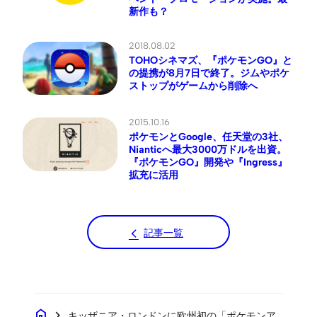
新作も？
2018.08.02
TOHOシネマズ、『ポケモンGO』と
の提携が8月7日で終了。ジムやポケ
ストップがゲームから削除へ
2015.10.16
ポケモンとGoogle、任天堂の3社、
Nianticへ最大3000万ドルを出資。
『ポケモンGO』開発や『Ingress』
拡充に活用
記事一覧
home
chevron_right
キッザニア・ロンドンに欧州初の「ポケモンア