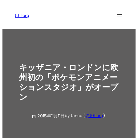
内
容
t011.org
を
ス
キ
ッ
プ
キッザニア・ロンドンに欧
州初の「ポケモンアニメー
ションスタジオ」がオープ
ン
by tanco (
@t011org
)
2015年11月11日