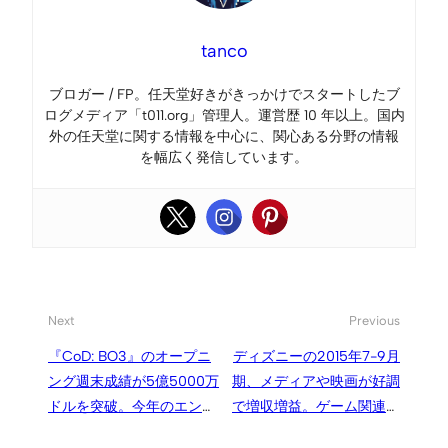
tanco
ブロガー / FP。任天堂好きがきっかけでスタートしたブ
ログメディア「t011.org」管理人。運営歴 10 年以上。国内
外の任天堂に関する情報を中心に、関心ある分野の情報
を幅広く発信しています。
Next
Previous
『CoD: BO3』のオープニ
ディズニーの2015年7-9月
ング週末成績が5億5000万
期、メディアや映画が好調
ドルを突破。今年のエンタ
で増収増益。ゲーム関連は
メ業界最大のローンチに
減収増益に