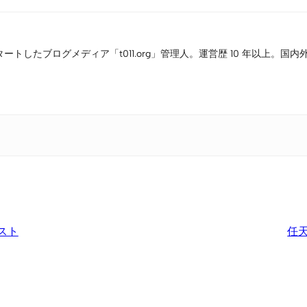
タートしたブログメディア「t011.org」管理人。運営歴 10 年以上
スト
任天