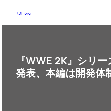
内
容
t011.org
を
ス
キ
ッ
プ
『WWE 2K』シリーズ
発表、本編は開発体