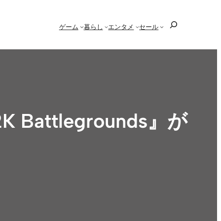
検
ゲーム
暮らし
エンタメ
セール
索
ttlegrounds』が