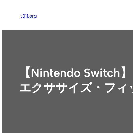
内
容
t011.org
を
ス
キ
ッ
プ
【Nintendo S
エクササイズ・フィ