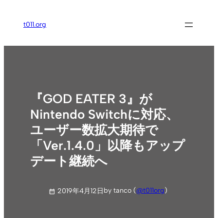
内
容
t011.org
を
ス
キ
ッ
プ
『GOD EATER 3』が
Nintendo Switchに対応、
ユーザー数拡大期待で
「Ver.1.4.0」以降もアップ
デート継続へ
by tanco (
@t011org
)
2019年4月12日