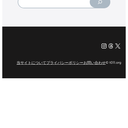
Instagr
Threa
X（旧Tw
当サイトについて
プライバシーポリシー
お問い合わせ
© t011.org