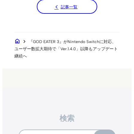
記事一覧
home
chevron_right
『GOD EATER 3』がNintendo Switchに対応、
ユーザー数拡大期待で「Ver.1.4.0」以降もアップデート
継続へ
検索
Search