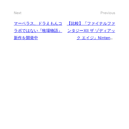
Next
Previous
マーベラス、ドラえもんコ
【比較】『ファイナルファ
ラボではない『牧場物語』
ンタジーXII ザ ゾディアッ
新作を開発中
ク エイジ』Nintendo
Switch版の特徴や変更点・
追加要素、PS4版とのグラ
フィック比較