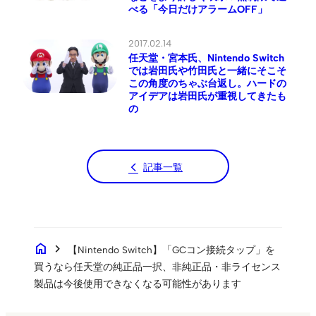
べる「今日だけアラームOFF」
2017.02.14
任天堂・宮本氏、Nintendo Switch
では岩田氏や竹田氏と一緒にそこそ
この角度のちゃぶ台返し。ハードの
アイデアは岩田氏が重視してきたも
の
記事一覧
home
chevron_right
【Nintendo Switch】「GCコン接続タップ」を
買うなら任天堂の純正品一択、非純正品・非ライセンス
製品は今後使用できなくなる可能性があります