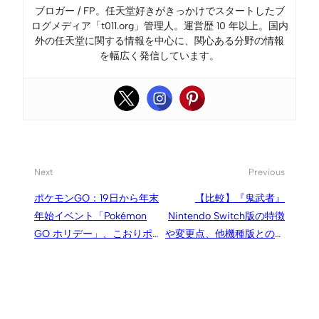
ブロガー / FP。任天堂好きがきっかけでスタートしたブ
ログメディア「t011.org」管理人。運営歴 10 年以上。国内
外の任天堂に関する情報を中心に、関心ある分野の情報
を幅広く発信しています。
Next
Previous
ポケモンGO：19日から年末
【比較】『鬼武者』
年始イベント「Pokémon
Nintendo Switch版の特徴
GO ホリデー」、こおりポ
や変更点、他機種版との違
ケモン多数登場、アメ・
い、画質・フレームレート
XP・ほしのすな2倍など