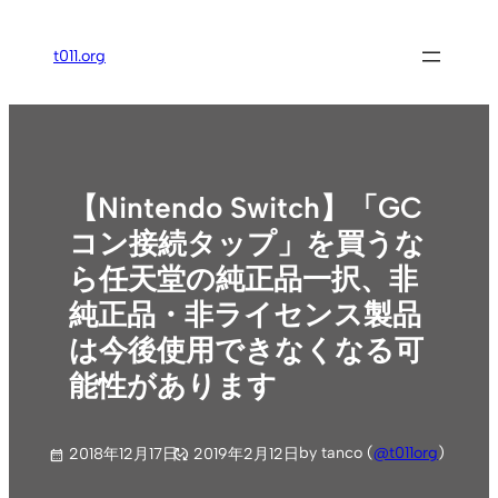
内
容
t011.org
を
ス
キ
ッ
プ
【Nintendo Switch】「GC
コン接続タップ」を買うな
ら任天堂の純正品一択、非
純正品・非ライセンス製品
は今後使用できなくなる可
能性があります
by tanco (
@t011org
)
2018年12月17日
2019年2月12日