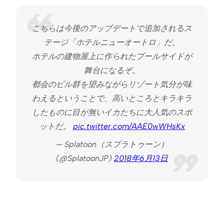
こちらは今後のアップデートで追加されるス
テージ「ホテルニューオートロ」だ。
ホテルの建物屋上に作られたプールサイドが
舞台になるぞ。
都会のビル群を望みながらリゾート気分が味
わえるということで、高いところとキラキラ
したものに目が無いイカたちに大人気のスポ
ットだ。
pic.twitter.com/AAE0wWHsKx
— Splatoon（スプラトゥーン）
(@SplatoonJP)
2018年6月13日