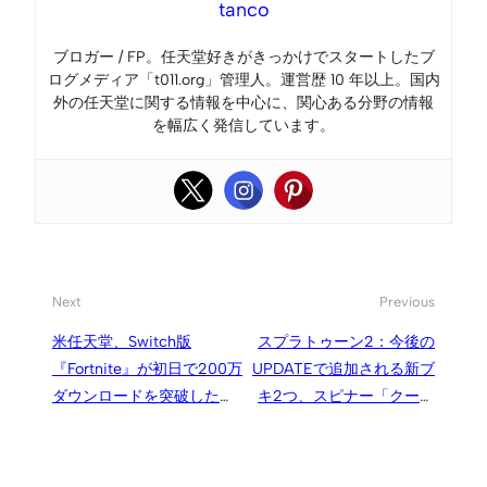
tanco
ブロガー / FP。任天堂好きがきっかけでスタートしたブ
ログメディア「t011.org」管理人。運営歴 10 年以上。国内
外の任天堂に関する情報を中心に、関心ある分野の情報
を幅広く発信しています。
Next
Previous
米任天堂、Switch版
スプラトゥーン2：今後の
『Fortnite』が初日で200万
UPDATEで追加される新ブ
ダウンロードを突破したこ
キ2つ、スピナー「クーゲ
とを報告
ルシュライバー」とスロッ
シャー「エクスプロッシャ
ー」