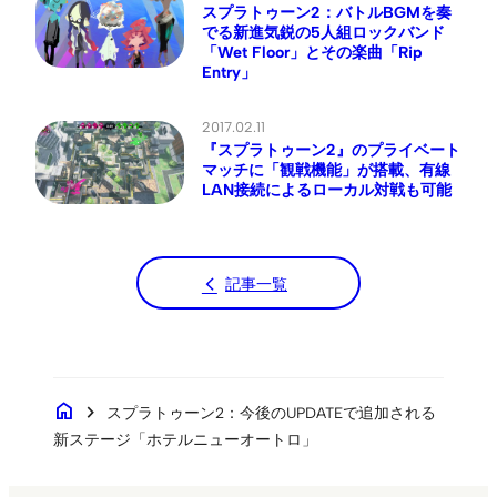
スプラトゥーン2：バトルBGMを奏
でる新進気鋭の5人組ロックバンド
「Wet Floor」とその楽曲「Rip
Entry」
2017.02.11
『スプラトゥーン2』のプライベート
マッチに「観戦機能」が搭載、有線
LAN接続によるローカル対戦も可能
記事一覧
home
chevron_right
スプラトゥーン2：今後のUPDATEで追加される
新ステージ「ホテルニューオートロ」