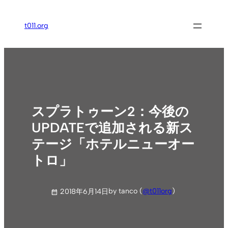
内
容
t011.org
を
ス
キ
ッ
プ
スプラトゥーン2：今後の
UPDATEで追加される新ス
テージ「ホテルニューオー
トロ」
by tanco (
@t011org
)
2018年6月14日