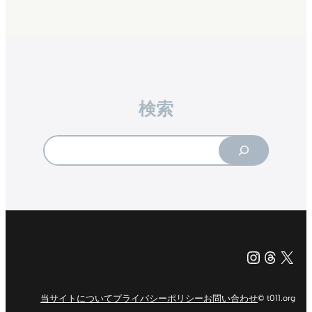
検索
Search
Instagr
Threa
X（旧Tw
当サイトについて
プライバシーポリシー
お問い合わせ
© t011.org