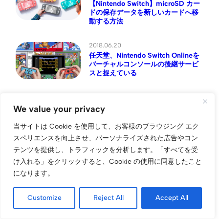
【Nintendo Switch】microSD カー
ドの保存データを新しいカードへ移
動する方法
2018.06.20
任天堂、Nintendo Switch Onlineを
バーチャルコンソールの後継サービ
スと捉えている
2018.03.28
【比較】Nintendo Switchソフトの
We value your privacy
起動はどれが最も高速？「ゲームカ
ード (パッケージ版)」vs「本体内蔵
当サイトは Cookie を使用して、お客様のブラウジング エク
メモリ」vs「microSD」
スペリエンスを向上させ、パーソナライズされた広告やコン
テンツを提供し、トラフィックを分析します。
「すべてを受
2018.02.26
け入れる」をクリックすると、Cookie の使用に同意したこと
【Nintendo Switch】microSDカー
になります。
ドが認識されない・読み込めない、
「アクセスできませんでした」エラ
ーが表示されるときの対処方法
Customize
Reject All
Accept All