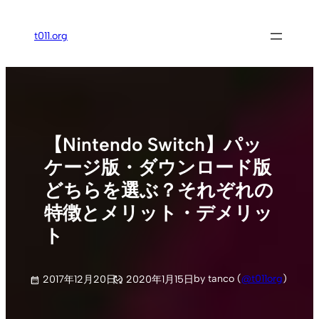
内
容
t011.org
を
ス
キ
ッ
プ
【Nintendo Switch】パッ
ケージ版・ダウンロード版
どちらを選ぶ？それぞれの
特徴とメリット・デメリッ
ト
by tanco (
@t011org
)
2017年12月20日
2020年1月15日