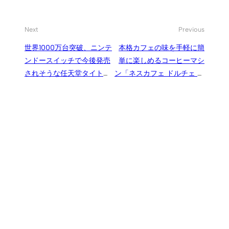
Next
Previous
世界1000万台突破、ニンテ
本格カフェの味を手軽に簡
ンドースイッチで今後発売
単に楽しめるコーヒーマシ
されそうな任天堂タイトル
ン「ネスカフェ ドルチェ グ
予想と期待
スト」が素敵、特徴や使っ
てみた感想