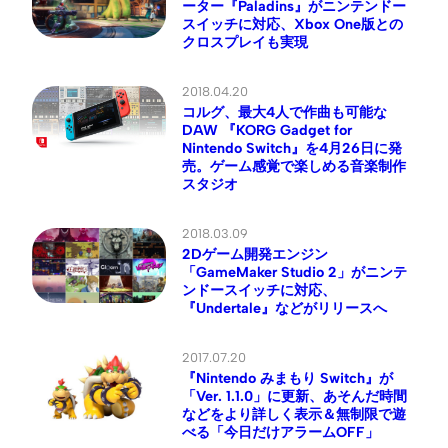
ーター『Paladins』がニンテンドー
スイッチに対応、Xbox One版との
クロスプレイも実現
2018.04.20
コルグ、最大4人で作曲も可能な
DAW 『KORG Gadget for
Nintendo Switch』を4月26日に発
売。ゲーム感覚で楽しめる音楽制作
スタジオ
2018.03.09
2Dゲーム開発エンジン
「GameMaker Studio 2」がニンテ
ンドースイッチに対応、
『Undertale』などがリリースへ
2017.07.20
『Nintendo みまもり Switch』が
「Ver. 1.1.0」に更新、あそんだ時間
などをより詳しく表示＆無制限で遊
べる「今日だけアラームOFF」