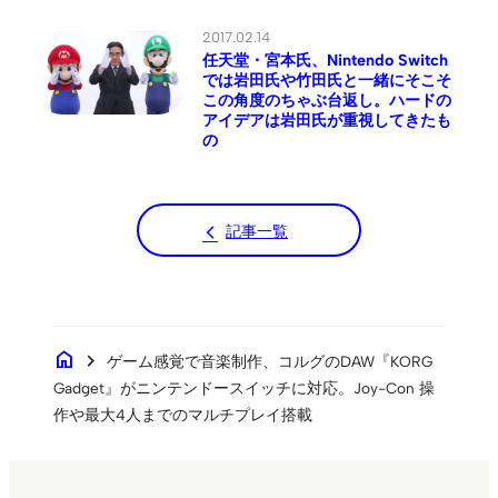
2017.02.14
任天堂・宮本氏、Nintendo Switch
では岩田氏や竹田氏と一緒にそこそ
この角度のちゃぶ台返し。ハードの
アイデアは岩田氏が重視してきたも
の
記事一覧
home
chevron_right
ゲーム感覚で音楽制作、コルグのDAW『KORG
Gadget』がニンテンドースイッチに対応。Joy-Con 操
作や最大4人までのマルチプレイ搭載