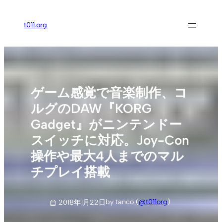
内
容
t011.org
を
ス
キ
ッ
プ
ゲーム感覚で音楽制作、コ
ルグのDAW『KORG
Gadget』がニンテンドー
スイッチに対応。Joy-Con
操作や最大4人までのマル
チプレイ搭載
by tanco (
@t011org
)
2018年1月22日