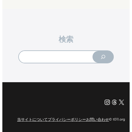
検索
Search
Instagr
Threa
X（旧Tw
当サイトについて
プライバシーポリシー
お問い合わせ
© t011.org