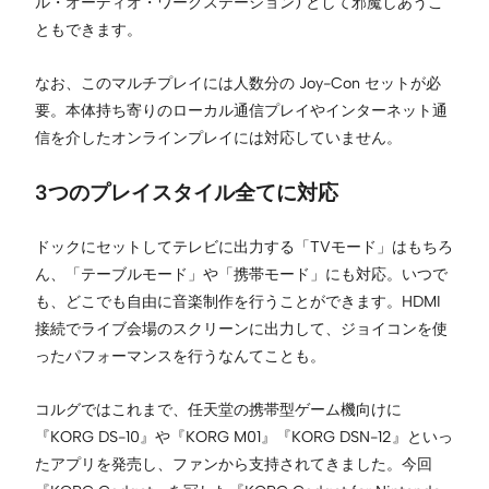
ル・オーディオ・ワークステーション) として邪魔しあうこ
ともできます。
なお、このマルチプレイには人数分の Joy-Con セットが必
要。本体持ち寄りのローカル通信プレイやインターネット通
信を介したオンラインプレイには対応していません。
3つのプレイスタイル全てに対応
ドックにセットしてテレビに出力する「TVモード」はもちろ
ん、「テーブルモード」や「携帯モード」にも対応。いつで
も、どこでも自由に音楽制作を行うことができます。HDMI
接続でライブ会場のスクリーンに出力して、ジョイコンを使
ったパフォーマンスを行うなんてことも。
コルグではこれまで、任天堂の携帯型ゲーム機向けに
『KORG DS-10』や『KORG M01』『KORG DSN-12』といっ
たアプリを発売し、ファンから支持されてきました。今回