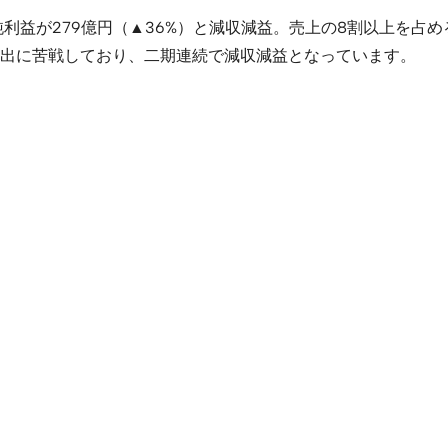
1%）、純利益が279億円（▲36%）と減収減益。売上の8割以
出に苦戦しており、二期連続で減収減益となっています。