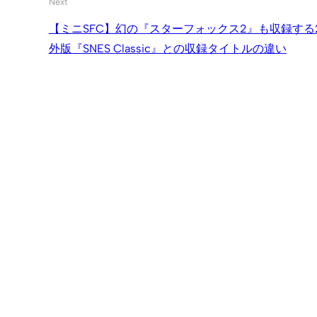
Next
【ミニSFC】幻の『スターフォックス2』も収録する
外版『SNES Classic』との収録タイトルの違い