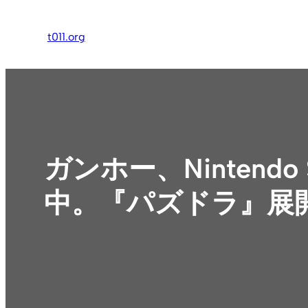
内
容
t011.org
を
ス
キ
ッ
プ
ガンホー、Nintend
中。『パズドラ』展